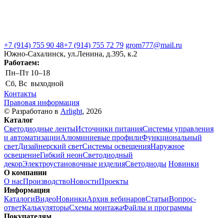
+7 (914) 755 90 48
+7 (914) 755 72 79
grom777@mail.ru
Южно-Сахалинск, ул.Ленина, д.395, к.2
Работаем:
Пн–Пт
10–18
Сб, Вс
выходной
Контакты
Правовая информация
© Разработано в
Arlight
, 2026
Каталог
Светодиодные ленты
Источники питания
Системы управления
и автоматизации
Алюминиевые профили
Функциональный
свет
Дизайнерский свет
Системы освещения
Наружное
освещение
Гибкий неон
Светодиодный
декор
Электроустановочные изделия
Светодиоды
Новинки
О компании
О нас
Производство
Новости
Проекты
Информация
Каталоги
Видео
Новинки
Архив вебинаров
Статьи
Вопрос-
ответ
Калькуляторы
Схемы монтажа
Файлы и программы
Покупателям