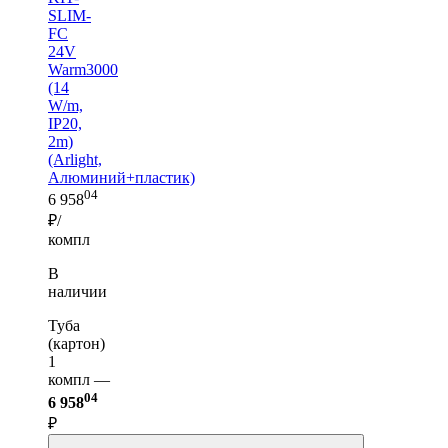
SLIM-
FC
24V
Warm3000
(14
W/m,
IP20,
2m)
(Arlight,
Алюминий+пластик)
04
6 958
₽/
компл
В
наличии
Туба
(картон)
1
компл —
04
6 958
₽