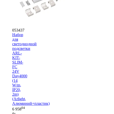
053437
Набор
для
светодиодной
подсветки
ARL-
KIT-
SLIM-
FC
24V
Day4000
(14
W/m,
IP20,
2m)
(Arlight,
Алюминий+пластик)
04
6 958