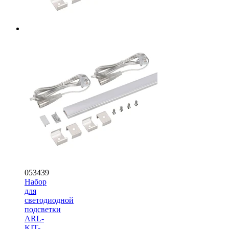
053439
Набор
для
светодиодной
подсветки
ARL-
KIT-