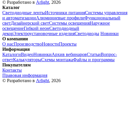
© Разработано в
Arlight
, 2026
Каталог
Светодиодные ленты
Источники питания
Системы управления
и автоматизации
Алюминиевые профили
Функциональный
свет
Дизайнерский свет
Системы освещения
Наружное
освещение
Гибкий неон
Светодиодный
декор
Электроустановочные изделия
Светодиоды
Новинки
О компании
О нас
Производство
Новости
Проекты
Информация
Каталоги
Видео
Новинки
Архив вебинаров
Статьи
Вопрос-
ответ
Калькуляторы
Схемы монтажа
Файлы и программы
Покупателям
Контакты
Правовая информация
© Разработано в
Arlight
, 2026