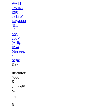
WALL-
TWIN-
R90-
2x12W
Day4000
(BK,
44
deg,
230V)
(Arlight,
IP54
Металл,
3
года)
Day
|
Дневной
4000
K
86
25 399
₽/
шт
В