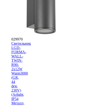
029970
Светильник
LGD-
FORMA-
WALL-
TWIN-
R90-
2x12W
Warm3000
(GR,
44
deg,
230V)
(Arlight,
IP54
Металл,