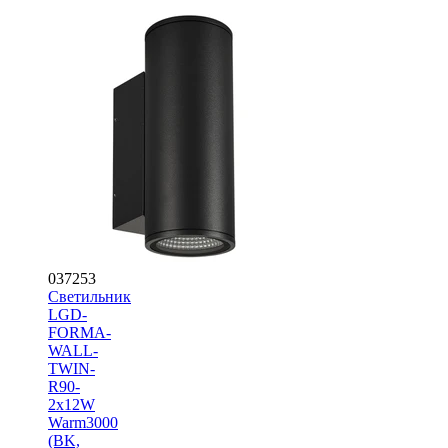
037253
Светильник
LGD-
FORMA-
WALL-
TWIN-
R90-
2x12W
Warm3000
(BK,