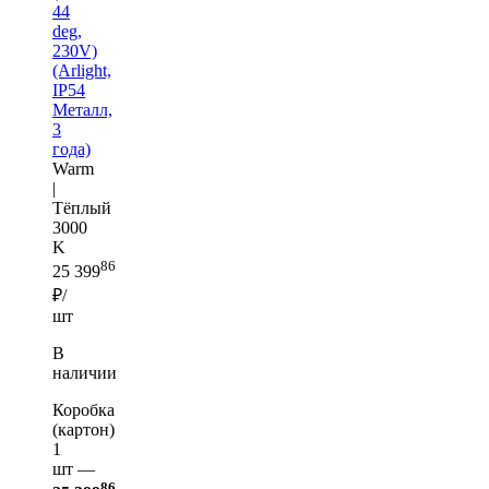
44
deg,
230V)
(Arlight,
IP54
Металл,
3
года)
Warm
|
Тёплый
3000
K
86
25 399
₽/
шт
В
наличии
Коробка
(картон)
1
шт —
86