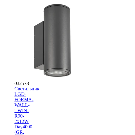
032573
Светильник
LGD-
FORMA-
WALL-
TWIN-
R90-
2x12W
Day4000
(GR,