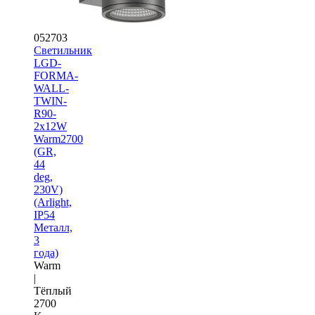
052703
Светильник
LGD-
FORMA-
WALL-
TWIN-
R90-
2x12W
Warm2700
(GR,
44
deg,
230V)
(Arlight,
IP54
Металл,
3
года)
Warm
|
Тёплый
2700