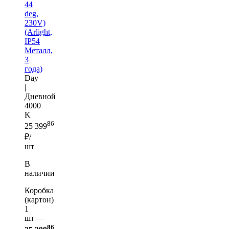
44
deg,
230V)
(Arlight,
IP54
Металл,
3
года)
Day
|
Дневной
4000
K
86
25 399
₽/
шт
В
наличии
Коробка
(картон)
1
шт —
86