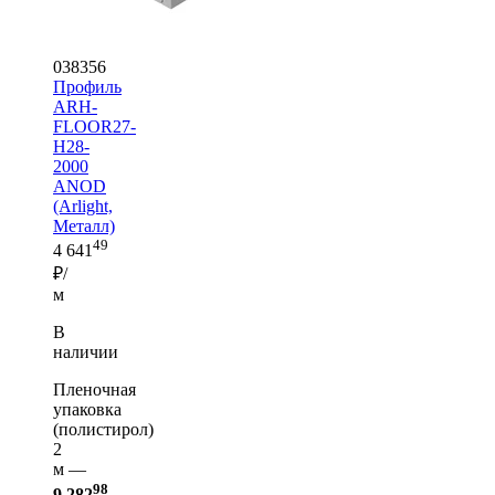
038356
Профиль
ARH-
FLOOR27-
H28-
2000
ANOD
(Arlight,
Металл)
49
4 641
₽/
м
В
наличии
Пленочная
упаковка
(полистирол)
2
м —
98
9 282