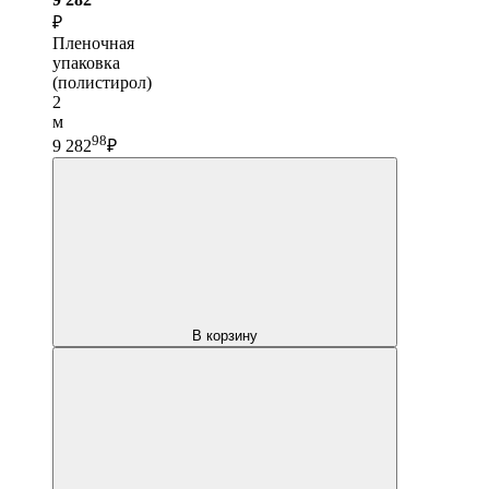
₽
Пленочная
упаковка
(полистирол)
2
м
98
9 282
₽
В корзину