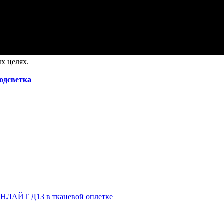
х целях.
подсветка
НЛАЙТ Д13 в тканевой оплетке