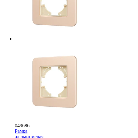
049686
Рамка
алюминиевая