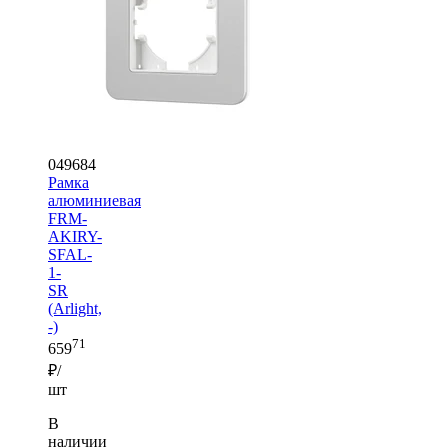
049684
Рамка
алюминиевая
FRM-
AKIRY-
SFAL-
1-
SR
(Arlight,
-)
71
659
₽/
шт
В
наличии