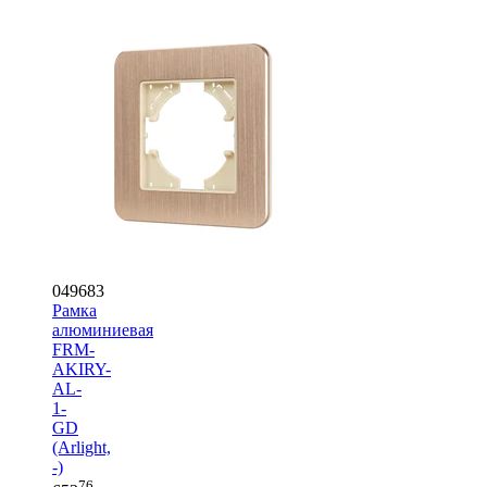
049683
Рамка
алюминиевая
FRM-
AKIRY-
AL-
1-
GD
(Arlight,
-)
76