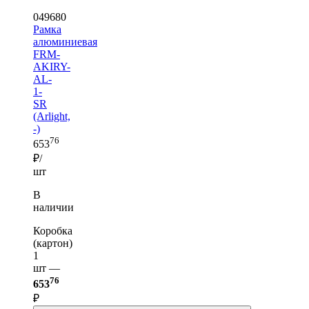
049680
Рамка
алюминиевая
FRM-
AKIRY-
AL-
1-
SR
(Arlight,
-)
76
653
₽/
шт
В
наличии
Коробка
(картон)
1
шт —
76
653
₽