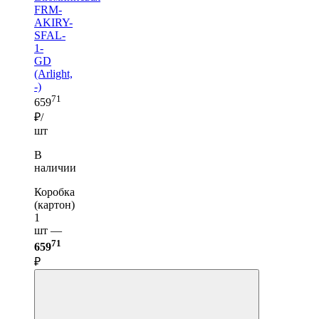
FRM-
AKIRY-
SFAL-
1-
GD
(Arlight,
-)
71
659
₽/
шт
В
наличии
Коробка
(картон)
1
шт —
71
659
₽