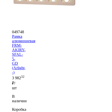
049748
Рамка
алюминиевая
FRM-
AKIRY-
SFAL-
5-
GD
(Arlight,
-)
32
3 982
₽/
шт
В
наличии
Коробка