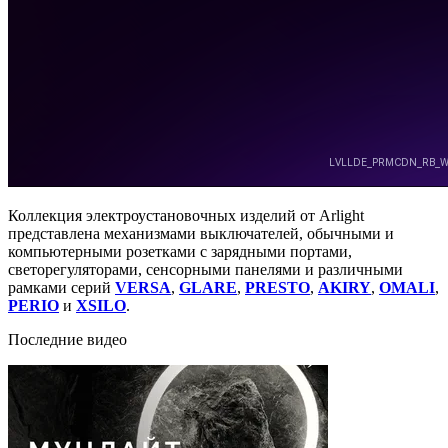
Коллекция электроустановочных изделий от Arlight
представлена механизмами выключателей, обычными и
компьютерными розетками c зарядными портами,
светорегуляторами, сенсорными панелями и различными
рамками серий
VERSA
,
GLARE
,
PRESTO
,
AKIRY
,
OMALI
,
PERIO
и
XSILO
.
Последние видео