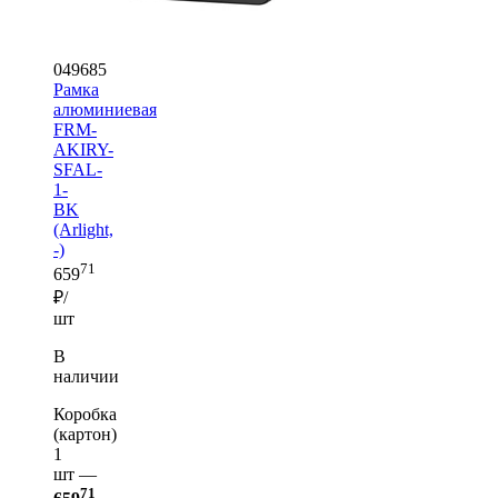
049685
Рамка
алюминиевая
FRM-
AKIRY-
SFAL-
1-
BK
(Arlight,
-)
71
659
₽/
шт
В
наличии
Коробка
(картон)
1
шт —
71