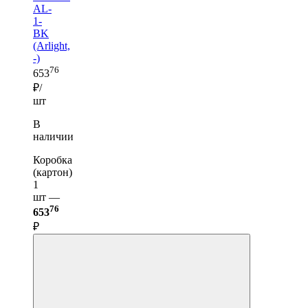
AL-
1-
BK
(Arlight,
-)
76
653
₽/
шт
В
наличии
Коробка
(картон)
1
шт —
76
653
₽