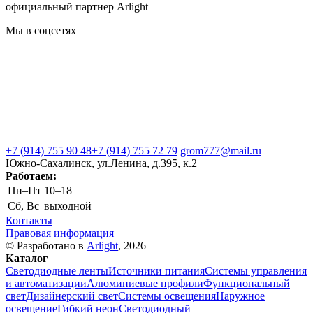
официальный партнер Arlight
Мы в соцсетях
+7 (914) 755 90 48
+7 (914) 755 72 79
grom777@mail.ru
Южно-Сахалинск, ул.Ленина, д.395, к.2
Работаем:
Пн–Пт
10–18
Сб, Вс
выходной
Контакты
Правовая информация
© Разработано в
Arlight
, 2026
Каталог
Светодиодные ленты
Источники питания
Системы управления
и автоматизации
Алюминиевые профили
Функциональный
свет
Дизайнерский свет
Системы освещения
Наружное
освещение
Гибкий неон
Светодиодный