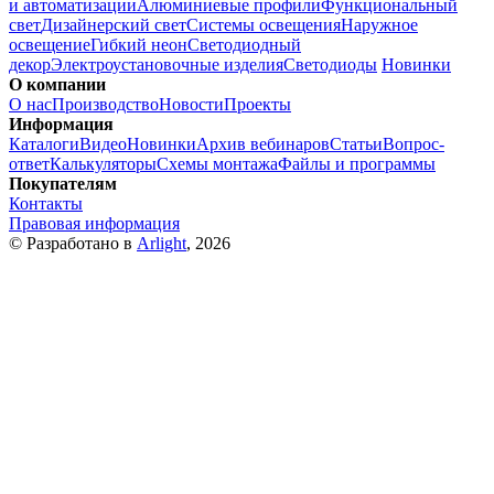
и автоматизации
Алюминиевые профили
Функциональный
свет
Дизайнерский свет
Системы освещения
Наружное
освещение
Гибкий неон
Светодиодный
декор
Электроустановочные изделия
Светодиоды
Новинки
О компании
О нас
Производство
Новости
Проекты
Информация
Каталоги
Видео
Новинки
Архив вебинаров
Статьи
Вопрос-
ответ
Калькуляторы
Схемы монтажа
Файлы и программы
Покупателям
Контакты
Правовая информация
© Разработано в
Arlight
, 2026