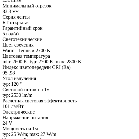
252 шт/м
Минимальный отрезок
83.3 мм
Серия ленты
RT открытая
Гарантийный срок
5 год(а)
Светотехнические
Цвет свечения
Warm | Тёплый 2700 K
Цветовая температура
min: 2600 K; typ: 2700 K; max: 2800 K
Индекс цветопередачи CRI (Ra)
95..98
Угол излучения
typ: 120 °
Световой поток на 1м
typ: 2530 lm/m
Расчетная световая эффективность
101 лм/Вт
Электрические
Напряжение питания
24 V
Мощность на 1м
typ: 25 W/m; max: 27 W/m