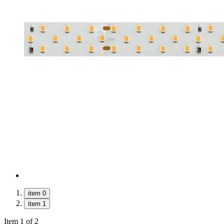
item 0
item 1
Item 1 of 2