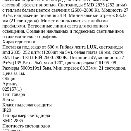
световой эффективностью. Светодиоды SMD 2835 (252 шт/м)
с теплым белым цветом свечения (2600–2800 К). Мощность 27
Вт/м, напряжение питания 24 В. Минимальный отрезок 83.33
мм (21 светодиод). Может использоваться с любыми
профилями. Встроенные линии света для основного
освещения. Создание накладных и подвесных светильников
из алюминиевого профиля.
Характеристики
Поставка под заказ от 600 м.Гибкая лента LUX, светодиоды
smd 2835, 252 шт/м (1260шт на 5м), белая плата 19 мм, скотч
3М. Цвет ТЕПЛЫЙ 2600-2800K. Питание 24V, мощность 27
Вт/м (135 Вт на 5м), угол 120°, цветопередача CRI 95..98.
Размеры 5000х19x1.5мм. Мин.отрезок 83.33мм, 21 светодиод.
Цена за 1м.
Общие
Артикул
025157(1)
Тип товара
Лента
Класс пылевлагозащиты
IP20
Типоразмер светодиода
SMD 2835
Плотность светодиодов