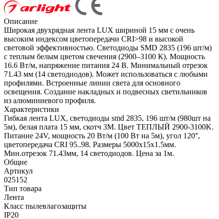
Описание
Широкая двухрядная лента LUX шириной 15 мм с очень
высоким индексом цветопередачи CRI>98 и высокой
световой эффективностью. Светодиоды SMD 2835 (196 шт/м)
с теплым белым цветом свечения (2900–3100 К). Мощность
16.6 Вт/м, напряжение питания 24 В. Минимальный отрезок
71.43 мм (14 светодиодов). Может использоваться с любыми
профилями. Встроенные линии света для основного
освещения. Создание накладных и подвесных светильников
из алюминиевого профиля.
Характеристики
Гибкая лента LUX, светодиоды smd 2835, 196 шт/м (980шт на
5м), белая плата 15 мм, скотч 3М. Цвет ТЕПЛЫЙ 2900-3100K.
Питание 24V, мощность 20 Вт/м (100 Вт на 5м), угол 120°,
цветопередача CRI 95..98. Размеры 5000х15x1.5мм.
Мин.отрезок 71.43мм, 14 светодиодов. Цена за 1м.
Общие
Артикул
025152
Тип товара
Лента
Класс пылевлагозащиты
IP20