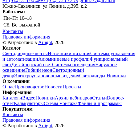
+7 (914) 755 90 48
+7 (914) 755 72 79
grom777@mail.ru
Южно-Сахалинск, ул.Ленина, д.395, к.2
Работаем:
Пн–Пт
10–18
Сб, Вс
выходной
Контакты
Правовая информация
© Разработано в
Arlight
, 2026
Каталог
Светодиодные ленты
Источники питания
Системы управления
и автоматизации
Алюминиевые профили
Функциональный
свет
Дизайнерский свет
Системы освещения
Наружное
освещение
Гибкий неон
Светодиодный
декор
Электроустановочные изделия
Светодиоды
Новинки
О компании
О нас
Производство
Новости
Проекты
Информация
Каталоги
Видео
Новинки
Архив вебинаров
Статьи
Вопрос-
ответ
Калькуляторы
Схемы монтажа
Файлы и программы
Покупателям
Контакты
Правовая информация
© Разработано в
Arlight
, 2026