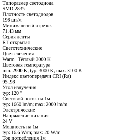
Типоразмер светодиода
SMD 2835
Плотность светодиодов
196 шт/м
Минимальный отрезок
71.43 мм
Серия ленты
RT открытая
Светотехнические
Цвет свечения
Warm | Тёплый 3000 K
Цветовая температура
min: 2900 K; typ: 3000 K; max: 3100 K
Индекс цветопередачи CRI (Ra)
95..98
Угол излучения
typ: 120 °
Световой поток на 1м
typ: 1660 lm/m; max: 2000 lm/m
Электрические
Напряжение питания
24 V
Мощность на 1м
typ: 16.6 W/m; max: 20 W/m
Ток потребления 1м