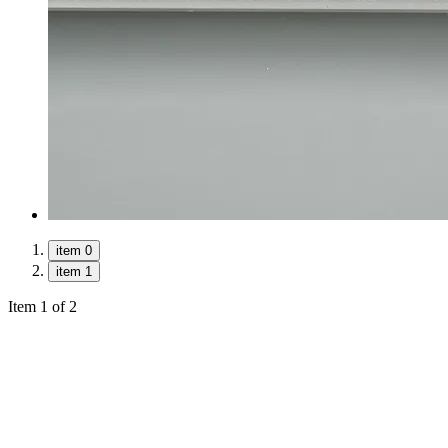
item 0
item 1
Item 1 of 2