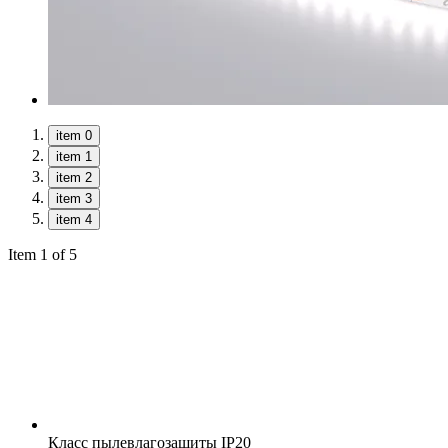
item 0
item 1
item 2
item 3
item 4
Item 1 of 5
Класс пылевлагозащиты
IP20