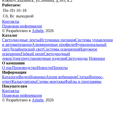
Южно-Сахалинск, ул.Ленина, д.395, к.2
Работаем:
Пн–Пт
10–18
Сб, Вс
выходной
Контакты
Правовая информация
© Разработано в
Arlight
, 2026
Каталог
Светодиодные ленты
Источники питания
Системы управления
и автоматизации
Алюминиевые профили
Функциональный
свет
Дизайнерский свет
Системы освещения
Наружное
освещение
Гибкий неон
Светодиодный
декор
Электроустановочные изделия
Светодиоды
Новинки
О компании
О нас
Производство
Новости
Проекты
Информация
Каталоги
Видео
Новинки
Архив вебинаров
Статьи
Вопрос-
ответ
Калькуляторы
Схемы монтажа
Файлы и программы
Покупателям
Контакты
Правовая информация
© Разработано в
Arlight
, 2026